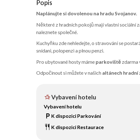
Popis
Naplánujte si dovolenou na hradu Svojanov.
Některé z hradních pokojů mají vlastní sociální z
naleznete společné.
Kuchyňku zde nehledejte, o stravování se postar
snídani, polopenzi a plnou penzi.
Pro ubytované hosty máme
parkoviště
zdarma v
Odpočinout si můžete v našich
altánech hradní
hotel_class
Vybavení hotelu
Vybavení hotelu
local_parking
K dispozici Parkování
restaurant
K dispozici Restaurace