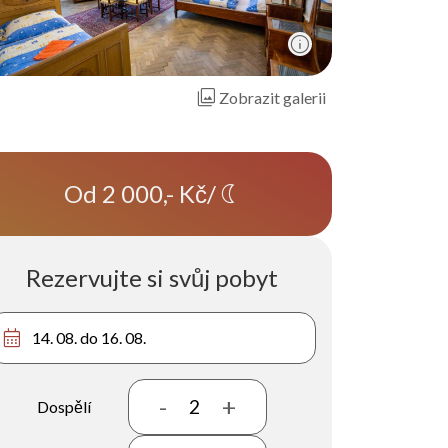
info
photo_library
Zobrazit galerii
Od 2 000,- Kč
/
nightlight
Rezervujte si svůj pobyt
calendar_month
-
+
2
Dospělí