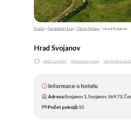
Domů
>
Pardubický kraj
>
Okres Svitavy
> Hrad Svojanov
Hrad Svojanov
label
OKRES SVITAVY
PARDUBICKÝ KRAJ
UBYTOVÁNÍ NA 
info
Informace o hotelu
home
Adresa:
Svojanov 1, Svojanov, 569 73, Če
bed
Počet pokojů:
10