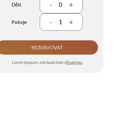
-
+
0
Děti
-
+
1
Pokoje
REZERVOVAT
Lorem impsum, zde bude text o
Bookingu