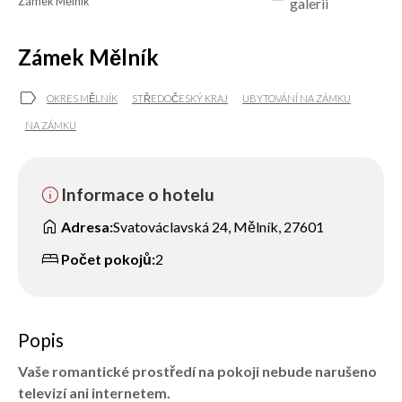
Zámek Mělník
galerii
Zámek Mělník
label
OKRES MĚLNÍK
STŘEDOČESKÝ KRAJ
UBYTOVÁNÍ NA ZÁMKU
NA ZÁMKU
info
Informace o hotelu
home
Adresa:
Svatováclavská 24, Mělník, 27601
bed
Počet pokojů:
2
Popis
Vaše romantické prostředí na pokoji nebude narušeno
televizí ani internetem.