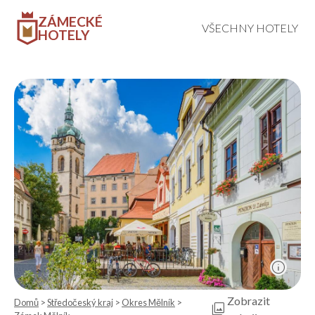
ZÁMECKÉ
VŠECHNY HOTELY
HOTELY
info
Zobrazit
Domů
>
Středočeský kraj
>
Okres Mělník
>
photo_library