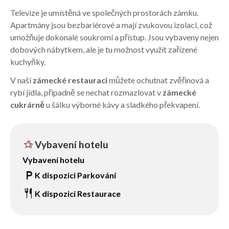
Televize je umístěná ve společných prostorách zámku.
Apartmány jsou bezbariérové a mají zvukovou izolaci, což
umožňuje dokonalé soukromí a přístup. Jsou vybaveny nejen
dobových nábytkem, ale je tu možnost využít zařízené
kuchyňky.
V naší
zámecké restauraci
můžete ochutnat zvěřinová a
rybí jídla, případně se nechat rozmazlovat v
zámecké
cukrárně
u šálku výborné kávy a sladkého překvapení.
hotel_class
Vybavení hotelu
Vybavení hotelu
local_parking
K dispozici Parkování
restaurant
K dispozici Restaurace