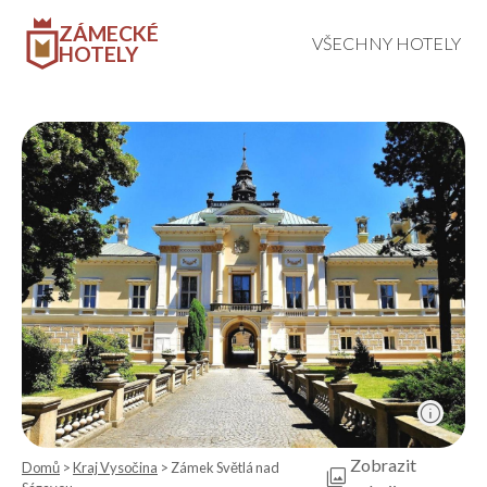
ZÁMECKÉ
VŠECHNY HOTELY
HOTELY
info
Zobrazit
Domů
>
Kraj Vysočina
> Zámek Světlá nad
photo_library