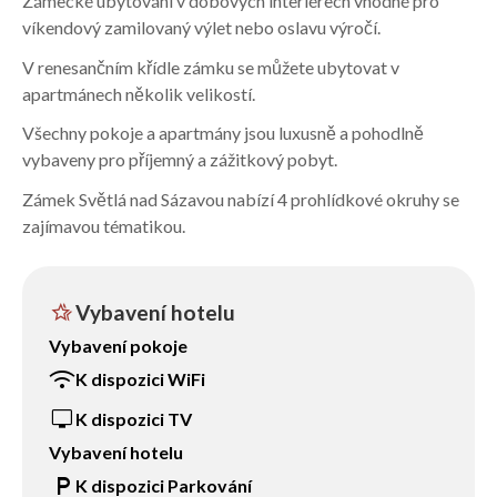
Zámecké ubytování v dobových interiérech vhodné pro
víkendový zamilovaný výlet nebo oslavu výročí.
V renesančním křídle zámku se můžete ubytovat v
apartmánech několik velikostí.
Všechny pokoje a apartmány jsou luxusně a pohodlně
vybaveny pro příjemný a zážitkový pobyt.
Zámek Světlá nad Sázavou nabízí 4 prohlídkové okruhy se
zajímavou tématikou.
hotel_class
Vybavení hotelu
Vybavení pokoje
wifi
K dispozici WiFi
tv
K dispozici TV
Vybavení hotelu
local_parking
K dispozici Parkování