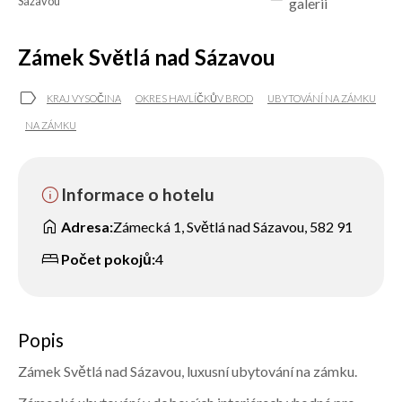
Sázavou
galerii
Zámek Světlá nad Sázavou
label
KRAJ VYSOČINA
OKRES HAVLÍČKŮV BROD
UBYTOVÁNÍ NA ZÁMKU
NA ZÁMKU
info
Informace o hotelu
home
Adresa:
Zámecká 1, Světlá nad Sázavou, 582 91
bed
Počet pokojů:
4
Popis
Zámek Světlá nad Sázavou, luxusní ubytování na zámku.