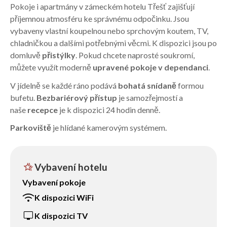
Pokoje i apartmány v zámeckém hotelu Třešť zajišťují
příjemnou atmosféru ke správnému odpočinku. Jsou
vybaveny vlastní koupelnou nebo sprchovým koutem, TV,
chladničkou a dalšími potřebnými věcmi. K dispozici jsou po
domluvě
přistýlky
. Pokud chcete naprosté soukromí,
můžete využít moderně
upravené pokoje v dependanci
.
V jídelně se každé ráno podává
bohatá snídaně
formou
bufetu.
Bezbariérový přístup
je samozřejmostí a
naše
recepce
je k dispozici 24 hodin denně.
Parkoviště
je hlídané kamerovým systémem.
hotel_class
Vybavení hotelu
Vybavení pokoje
wifi
K dispozici WiFi
tv
K dispozici TV