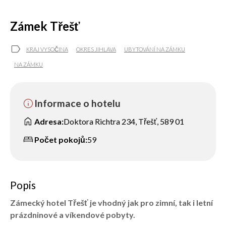
Zámek Třešť
label
KRAJ VYSOČINA
OKRES JIHLAVA
UBYTOVÁNÍ NA ZÁMKU
NA ZÁMKU
info
Informace o hotelu
home
Adresa:
Doktora Richtra 234, Třešť, 589 01
bed
Počet pokojů:
59
Popis
Zámecký hotel Třešť je vhodný jak pro zimní, tak i letní
prázdninové a víkendové pobyty.