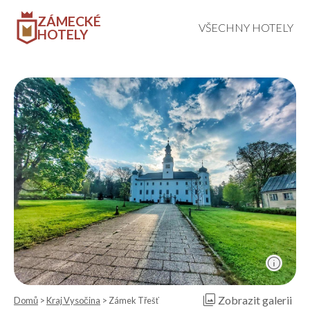
ZÁMECKÉ
VŠECHNY HOTELY
HOTELY
info
photo_library
Zobrazit galerii
Domů
>
Kraj Vysočina
> Zámek Třešť