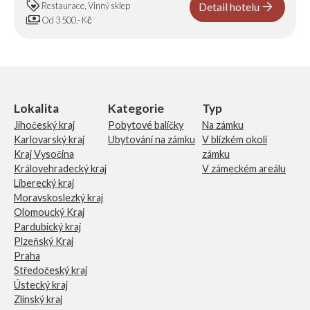
loyalty
arrow_forward
Restaurace, Vinný sklep
Detail hotelu
payments
Od 3 500,- Kč
Lokalita
Kategorie
Typ
Jihočeský kraj
Pobytové balíčky
Na zámku
Karlovarský kraj
Ubytování na zámku
V blízkém okolí
Kraj Vysočina
zámku
Královehradecký kraj
V zámeckém areálu
Liberecký kraj
Moravskoslezký kraj
Olomoucký Kraj
Pardubický kraj
Plzeňský Kraj
Praha
Středočeský kraj
Ústecký kraj
Zlínský kraj