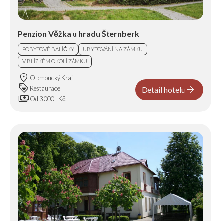
Penzion Věžka u hradu Šternberk
POBYTOVÉ BALÍČKY
UBYTOVÁNÍ NA ZÁMKU
V BLÍZKÉM OKOLÍ ZÁMKU
location_on
Olomoucký Kraj
loyalty
arrow_forward
Restaurace
Detail hotelu
payments
Od 3 000,- Kč