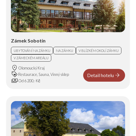
Zámek Sobotín
UBYTOVÁNÍ NA ZÁMKU
NA ZÁMKU
V BLÍZKÉM OKOLÍ ZÁMKU
V ZÁMECKÉM AREÁLU
location_on
Olomoucký Kraj
loyalty
arrow_forward
Restaurace, Sauna, Vinný sklep
Detail hotelu
payments
Od 6 200,- Kč