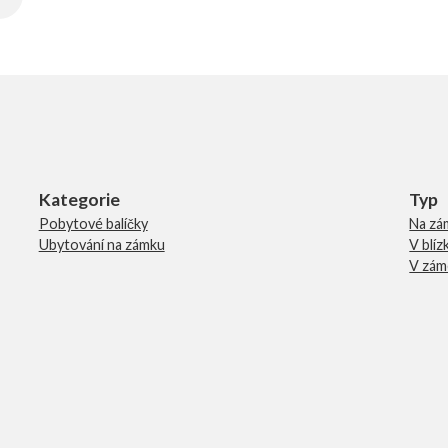
Kategorie
Typ
Pobytové balíčky
Na zá
Ubytování na zámku
V blí
V zám