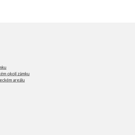
mku
zkém okolí zámku
eckém areálu